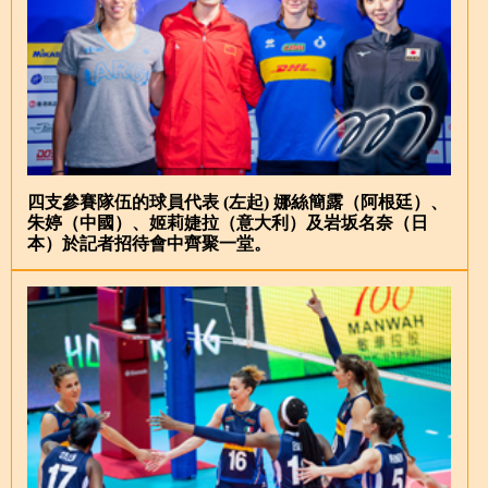
四支參賽隊伍的球員代表 (左起) 娜絲簡露（阿根廷）、
朱婷（中國）、姬莉婕拉（意大利）及岩坂名奈（日
本）於記者招待會中齊聚一堂。