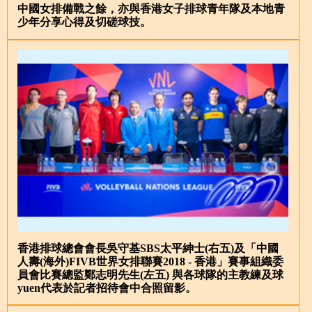
中國女排備戰之餘，亦與香港女子排球青年隊及本地青
少年分享心得及切磋球技。
香港排球總會會長吳守基SBS太平紳士(右五)及「中國
人壽(海外)FIVB世界女排聯賽2018 - 香港」賽事組織委
員會比賽總監鄭志明先生(左五) 與各球隊的主教練及球
yuen代表於記者招待會中合照留影。