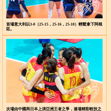
首場意大利以3-0（25-15，25-16，25-18）輕鬆拿下阿根
廷。
次場由中國與日本上演亞洲王者之爭，連場精彩較技之