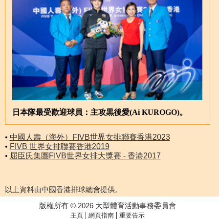
日本隊最受歡迎球員：主攻黒後愛(Ai KUROGO)。
•
中國人壽（海外）FIVB世界女排聯賽香港2023
•
FIVB 世界女排聯賽香港2019
•
屈臣氏集團FIVB世界女排大獎賽 - 香港2017
以上資料由中國香港排球總會提供。
版權所有 © 2026 大型體育活動事務委員會
|
|
主頁
網頁指南
重要告示