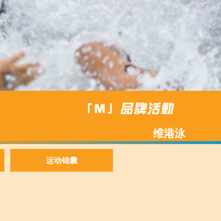
维港泳
运动锦囊