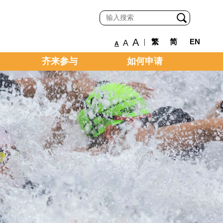
A
|
繁
简
EN
A
A
齐来参与
如何申请