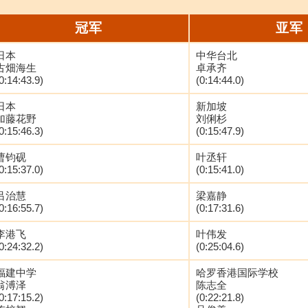
冠军
亚军
日本
中华台北
古畑海生
卓承齐
0:14:43.9)
(0:14:44.0)
日本
新加坡
加藤花野
刘俐杉
0:15:46.3)
(0:15:47.9)
曹钧砚
叶丞轩
0:15:37.0)
(0:15:41.0)
吕治慧
梁嘉静
0:16:55.7)
(0:17:31.6)
李港飞
叶伟发
0:24:32.2)
(0:25:04.6)
福建中学
哈罗香港国际学校
翁溥泽
陈志全
0:17:15.2)
(0:22:21.8)