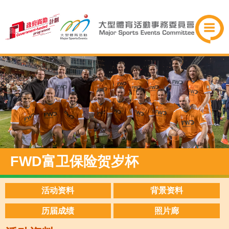
FWD富卫保险贺岁杯
活动资料
背景资料
历届成绩
照片廊