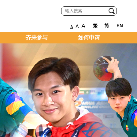
A
|
繁
简
EN
A
A
齐来参与
如何申请