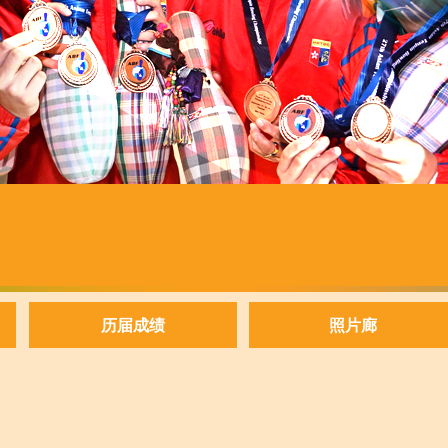
历届成绩
照片廊