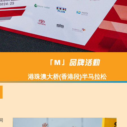
港珠澳大桥(香港段)半马拉松
同