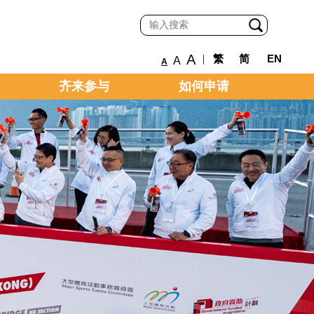
A
|
繁
简
EN
A
A
齐来参与
如何申请