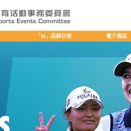
「M」品牌日程
電子通訊