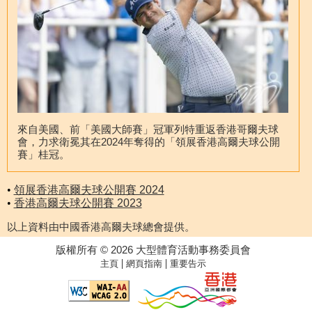
來自美國、前「美國大師賽」冠軍列特重返香港哥爾夫球
會，力求衛冕其在2024年奪得的「領展香港高爾夫球公開
賽」桂冠。
•
領展香港高爾夫球公開賽 2024
•
香港高爾夫球公開賽 2023
以上資料由中國香港高爾夫球總會提供。
版權所有 © 2026 大型體育活動事務委員會
|
|
主頁
網頁指南
重要告示