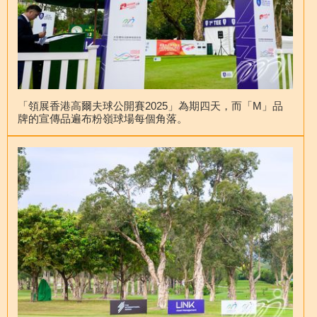
「領展香港高爾夫球公開賽2025」為期四天，而「M」品
牌的宣傳品遍布粉嶺球場每個角落。