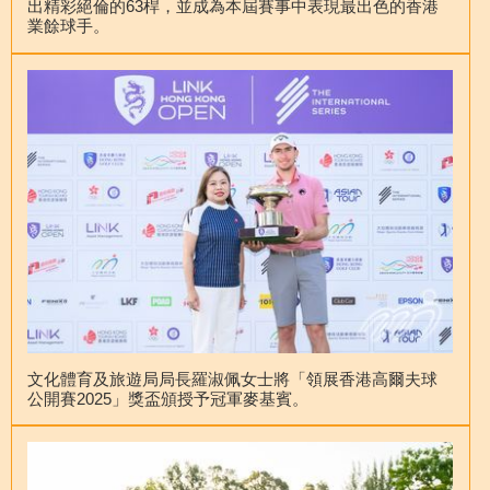
出精彩絕倫的63桿，並成為本屆賽事中表現最出色的香港
業餘球手。
文化體育及旅遊局局長羅淑佩女士將「領展香港高爾夫球
公開賽2025」獎盃頒授予冠軍麥基賓。